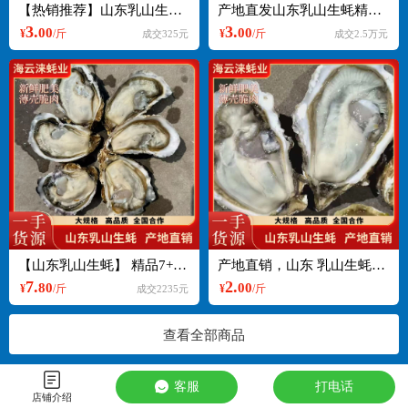
【热销推荐】山东乳山生蚝流通精 牡蛎 纯三倍体薄壳
产地直发山东乳山生蚝精品 牡蛎 纯三倍体薄壳支持一件起批
3.
3.
00
00
¥
/斤
¥
/斤
成交325元
成交2.5万元
【山东乳山生蚝】 精品7+8+蚝王专卖 品质保证
产地直销，山东 乳山生蚝肥豆豆 三倍体支持一件起批，欢迎咨询
7.
2.
80
00
¥
/斤
¥
/斤
成交2235元
查看全部商品
客服
打电话
店铺介绍