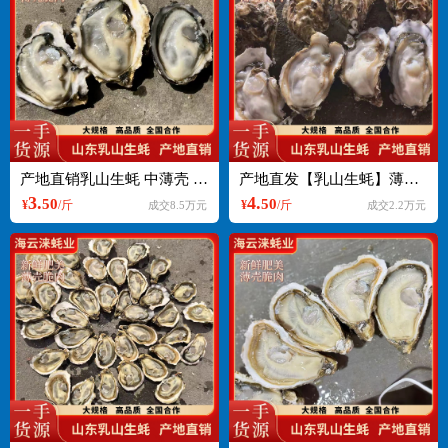
产地直销乳山生蚝 中薄壳 三倍体流通上可接专车支持一件起批
产地直发【乳山生蚝】薄壳精品三倍体 牡蛎 净化蚝支持一件起批
3.
4.
50
50
¥
/斤
¥
/斤
成交8.5万元
成交2.2万元