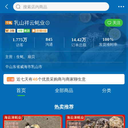
搜索店内商品
乳山祥云蚝业
关注
845
100%
1.775万
14.42万
沟通
发货准时率
访客
订单总额
主营：生蚝、扇贝
山东省威海市乳山市
今天
广东采购*******
与商家聊生意
近期商家累计交易
144219
元
近七天有
46
个优质采购商与商家聊生意
全部商品
分类
首页
热卖推荐